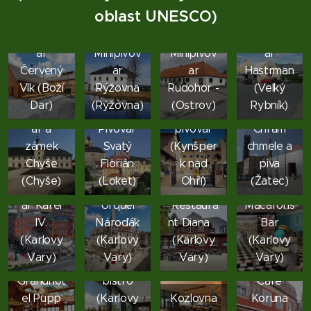
oblast UNESCO)
Minipivov
Minipivov
ar
Minipivov
Minipivov
ar
Červený
ar
ar
Hastrman
Vlk (Boží
Rýžovna
Rudohor -
(Velký
Kynšpers
Dar)
(Rýžovna)
(Ostrov)
Rybník)
Minipivov
ký
ar a
Pivovar
pivovar
Chrám
zámek
Svatý
(Kynšper
chmele a
Chyše
Florián
k nad
piva
Mad
(Chyše)
(Loket)
Ohří)
(Žatec)
Minipivov
Pilsner
Rabbit-
ar Karel
Urquel
Restaura
Macarons
IV.
Nároďák
nt Diana
Bar
(Karlovy
(Karlovy
(Karlovy
(Karlovy
MIMO
Vary)
Vary)
Vary)
Vary)
Kavárna
káva a
Grandhot
bistro
Cafe
el Pupp
(Karlovy
Kozlovna
Koruna