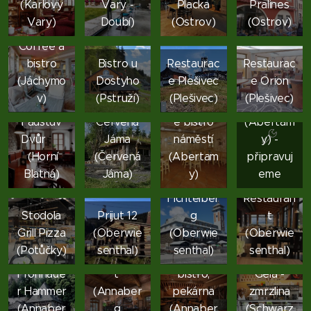
(Karlovy
Vary -
Placka
Pralines
Vary)
Doubí)
(Ostrov)
(Ostrov)
Incognito
Coffee a
bistro
Bistro u
Restaurac
Restaurac
(Jáchymo
Dostyho
e Plešivec
e Orion
Občerstv
Restaurac
v)
(Pstruží)
(Plešivec)
(Plešivec)
ení
Farmářsk
e
Faustův
Červená
é bistro
(Abertam
Dvůr
Jáma
náměstí
y) -
(Horní
(Červená
(Abertam
připravuj
Restaurac
Jens
Blatná)
Jáma)
y)
eme
e
Weissflog
Fichtelber
Restauran
Stodola
Prijut 12
g
t
CAFE
Grill Pizza
(Oberwie
(Oberwie
(Oberwie
Gaststätt
ANNA
ROSCHER
(Potůčky)
senthal)
senthal)
senthal)
e
restauran
kavárna,
EisCafé
Frohnaue
t
bistro,
Gela -
r Hammer
(Annaber
pekárna
zmrzlina
(Annaber
g
(Annaber
(Schwarz