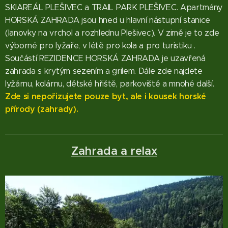
SKIAREÁL PLEŠIVEC a TRAIL PARK PLEŠIVEC. Apartmány
HORSKÁ ZAHRADA jsou hned u hlavní nástupní stanice
(lanovky na vrchol a rozhlednu Plešivec). V zimě je to zde
výborné pro lyžaře, v létě pro kola a pro turistiku .
Součástí REZIDENCE HORSKÁ ZAHRADA je uzavřená
zahrada s krytým sezením a grilem. Dále zde najdete
lyžárnu, kolárnu, dětské hřiště, parkoviště a mnohé další.
Zde si nepořizujete pouze byt, ale i kousek horské
přírody (zahrady).
Zahrada a relax